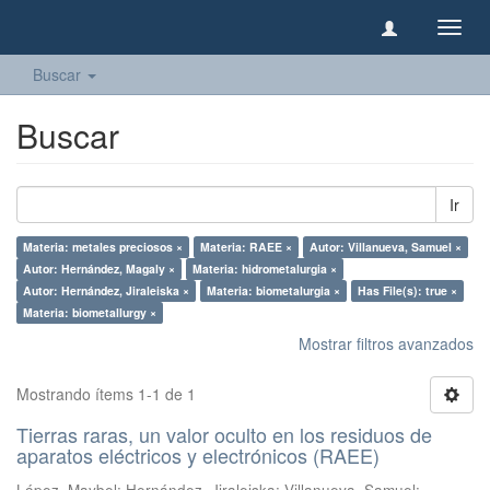
Camb
naveg
Buscar
Buscar
Ir
Materia: metales preciosos ×
Materia: RAEE ×
Autor: Villanueva, Samuel ×
Autor: Hernández, Magaly ×
Materia: hidrometalurgia ×
Autor: Hernández, Jiraleiska ×
Materia: biometalurgia ×
Has File(s): true ×
Materia: biometallurgy ×
Mostrar filtros avanzados
Mostrando ítems 1-1 de 1
Tierras raras, un valor oculto en los residuos de
aparatos eléctricos y electrónicos (RAEE)
López, Maybel
;
Hernández, Jiraleiska
;
Villanueva, Samuel
;