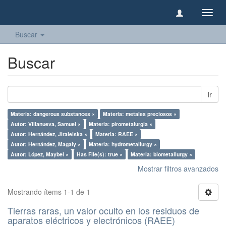
Camb
naveg
Buscar
Buscar
Ir
Materia: dangerous substances ×
Materia: metales preciosos ×
Autor: Villanueva, Samuel ×
Materia: pirometalurgia ×
Autor: Hernández, Jiraleiska ×
Materia: RAEE ×
Autor: Hernández, Magaly ×
Materia: hydrometallurgy ×
Autor: López, Maybel ×
Has File(s): true ×
Materia: biometallurgy ×
Mostrar filtros avanzados
Mostrando ítems 1-1 de 1
Tierras raras, un valor oculto en los residuos de
aparatos eléctricos y electrónicos (RAEE)