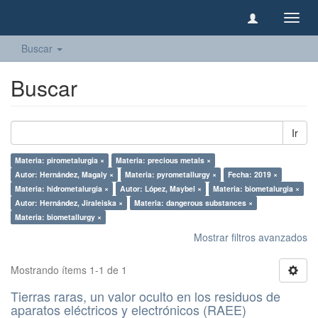
Camb
naveg
Buscar
Buscar
Ir
Materia: pirometalurgia ×
Materia: precious metals ×
Autor: Hernández, Magaly ×
Materia: pyrometallurgy ×
Fecha: 2019 ×
Materia: hidrometalurgia ×
Autor: López, Maybel ×
Materia: biometalurgia ×
Autor: Hernández, Jiraleiska ×
Materia: dangerous substances ×
Materia: biometallurgy ×
Mostrar filtros avanzados
Mostrando ítems 1-1 de 1
Tierras raras, un valor oculto en los residuos de
aparatos eléctricos y electrónicos (RAEE)