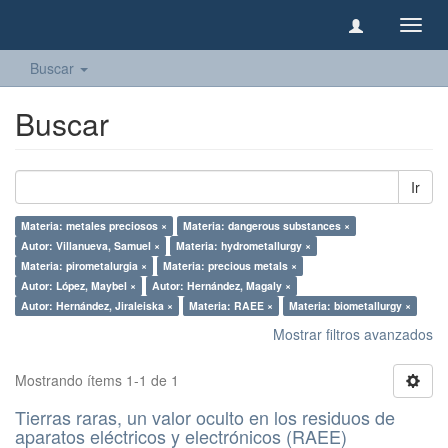
Camb
naveg
Buscar
Buscar
Ir
Materia: metales preciosos ×
Materia: dangerous substances ×
Autor: Villanueva, Samuel ×
Materia: hydrometallurgy ×
Materia: pirometalurgia ×
Materia: precious metals ×
Autor: López, Maybel ×
Autor: Hernández, Magaly ×
Autor: Hernández, Jiraleiska ×
Materia: RAEE ×
Materia: biometallurgy ×
Mostrar filtros avanzados
Mostrando ítems 1-1 de 1
Tierras raras, un valor oculto en los residuos de
aparatos eléctricos y electrónicos (RAEE)