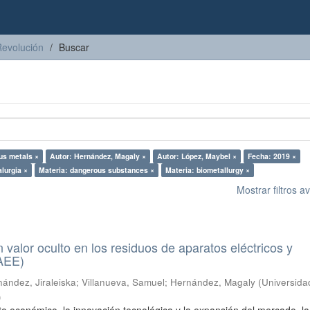
Revolución
Buscar
us metals ×
Autor: Hernández, Magaly ×
Autor: López, Maybel ×
Fecha: 2019 ×
lurgia ×
Materia: dangerous substances ×
Materia: biometallurgy ×
Mostrar filtros 
n valor oculto en los residuos de aparatos eléctricos y
RAEE)
ández, Jiraleiska
;
Villanueva, Samuel
;
Hernández, Magaly
(
Universida
)