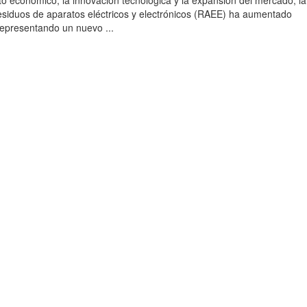
to económico, la innovación tecnológica y la expansión del mercado, la
esiduos de aparatos eléctricos y electrónicos (RAEE) ha aumentado
 representando un nuevo ...