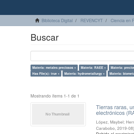
Biblioteca Digital
REVENCYT
Ciencia en 
Buscar
Materia: metales preciosos ×
Materia: RAEE ×
Materia: precio
Has File(s): true ×
Materia: hydrometallurgy ×
Materia: biometa
Mostrando ítems 1-1 de 1
Tierras raras, u
electrónicos (
López, Maybel
;
Hern
Carabobo
,
2019-08