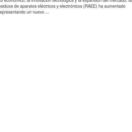
to económico, la innovación tecnológica y la expansión del mercado, la
esiduos de aparatos eléctricos y electrónicos (RAEE) ha aumentado
 representando un nuevo ...