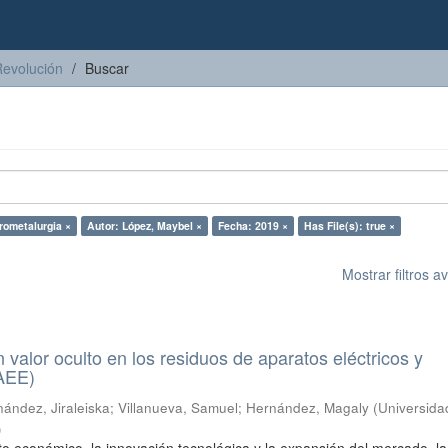
Revolución
Buscar
irometalurgia ×
Autor: López, Maybel ×
Fecha: 2019 ×
Has File(s): true ×
Mostrar filtros 
n valor oculto en los residuos de aparatos eléctricos y
RAEE)
ández, Jiraleiska
;
Villanueva, Samuel
;
Hernández, Magaly
(
Universida
)