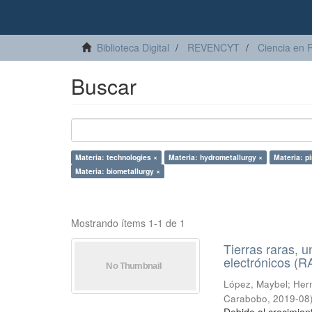
Biblioteca Digital
REVENCYT
Ciencia en 
Buscar
Materia: technologies ×
Materia: hydrometallurgy ×
Materia: p
Materia: biometallurgy ×
Mostrando ítems 1-1 de 1
Tierras raras, u
electrónicos (
López, Maybel
;
Hern
Carabobo
,
2019-08