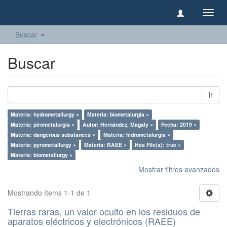
Camb
naveg
Buscar
Buscar
Ir
Materia: hydrometallurgy ×
Materia: biometalurgia ×
Materia: pirometalurgia ×
Autor: Hernández, Magaly ×
Fecha: 2019 ×
Materia: dangerous substances ×
Materia: hidrometalurgia ×
Materia: pyrometallurgy ×
Materia: RAEE ×
Has File(s): true ×
Materia: biometallurgy ×
Mostrar filtros avanzados
Mostrando ítems 1-1 de 1
Tierras raras, un valor oculto en los residuos de
aparatos eléctricos y electrónicos (RAEE)