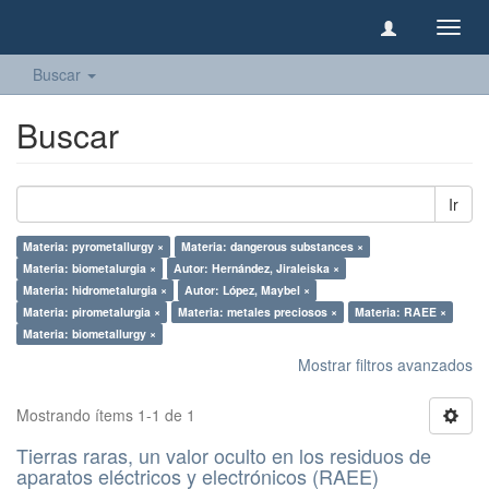
Camb
naveg
Buscar
Buscar
Ir
Materia: pyrometallurgy ×
Materia: dangerous substances ×
Materia: biometalurgia ×
Autor: Hernández, Jiraleiska ×
Materia: hidrometalurgia ×
Autor: López, Maybel ×
Materia: pirometalurgia ×
Materia: metales preciosos ×
Materia: RAEE ×
Materia: biometallurgy ×
Mostrar filtros avanzados
Mostrando ítems 1-1 de 1
Tierras raras, un valor oculto en los residuos de
aparatos eléctricos y electrónicos (RAEE)