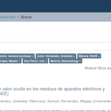
Revolución
Buscar
teria: metales preciosos ×
Autor: Hernández, Jiraleiska ×
Materia: RAEE ×
 López, Maybel ×
Has File(s): true ×
Materia: biometallurgy ×
Mostrar filtros 
n valor oculto en los residuos de aparatos eléctricos y
RAEE)
ández, Jiraleiska
;
Villanueva, Samuel
;
Hernández, Magaly
(
Universida
)