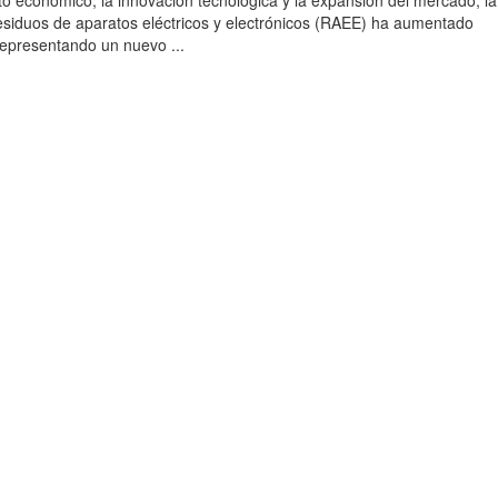
to económico, la innovación tecnológica y la expansión del mercado, la
esiduos de aparatos eléctricos y electrónicos (RAEE) ha aumentado
 representando un nuevo ...