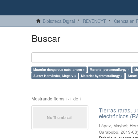
Biblioteca Digital
REVENCYT
Ciencia en 
Buscar
Materia: dangerous substances ×
Materia: pyrometallurgy ×
Ma
Autor: Hernández, Magaly ×
Materia: hydrometallurgy ×
Autor:
Mostrando ítems 1-1 de 1
Tierras raras, u
electrónicos (
López, Maybel
;
Hern
Carabobo
,
2019-08