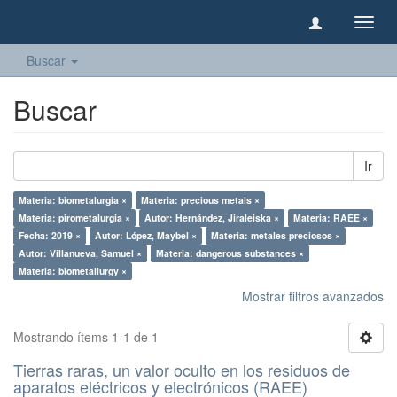
Camb
naveg
Buscar
Buscar
Ir
Materia: biometalurgia ×
Materia: precious metals ×
Materia: pirometalurgia ×
Autor: Hernández, Jiraleiska ×
Materia: RAEE ×
Fecha: 2019 ×
Autor: López, Maybel ×
Materia: metales preciosos ×
Autor: Villanueva, Samuel ×
Materia: dangerous substances ×
Materia: biometallurgy ×
Mostrar filtros avanzados
Mostrando ítems 1-1 de 1
Tierras raras, un valor oculto en los residuos de
aparatos eléctricos y electrónicos (RAEE)