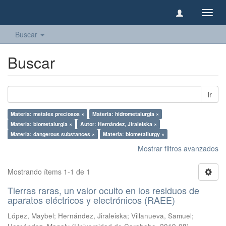
Camb
naveg
Buscar
Buscar
Ir
Materia: metales preciosos ×
Materia: hidrometalurgia ×
Materia: biometalurgia ×
Autor: Hernández, Jiraleiska ×
Materia: dangerous substances ×
Materia: biometallurgy ×
Mostrar filtros avanzados
Mostrando ítems 1-1 de 1
Tierras raras, un valor oculto en los residuos de
aparatos eléctricos y electrónicos (RAEE)
López, Maybel
;
Hernández, Jiraleiska
;
Villanueva, Samuel
;