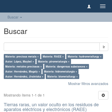
Camb
naveg
Buscar
Buscar
Ir
Materia: precious metals ×
Materia: RAEE ×
Materia: hydrometallurgy ×
Autor: López, Maybel ×
Materia: pirometalurgia ×
Materia: metales preciosos ×
Materia: dangerous substances ×
Autor: Hernández, Magaly ×
Materia: hidrometalurgia ×
Autor: Hernández, Jiraleiska ×
Materia: biometallurgy ×
Mostrar filtros avanzados
Mostrando ítems 1-1 de 1
Tierras raras, un valor oculto en los residuos de
aparatos eléctricos y electrónicos (RAEE)