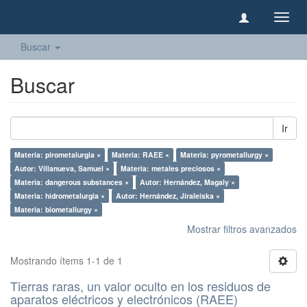
Camb
naveg
Buscar
Buscar
Ir
Materia: pirometalurgia ×
Materia: RAEE ×
Materia: pyrometallurgy ×
Autor: Villanueva, Samuel ×
Materia: metales preciosos ×
Materia: dangerous substances ×
Autor: Hernández, Magaly ×
Materia: hidrometalurgia ×
Autor: Hernández, Jiraleiska ×
Materia: biometallurgy ×
Mostrar filtros avanzados
Mostrando ítems 1-1 de 1
Tierras raras, un valor oculto en los residuos de
aparatos eléctricos y electrónicos (RAEE)