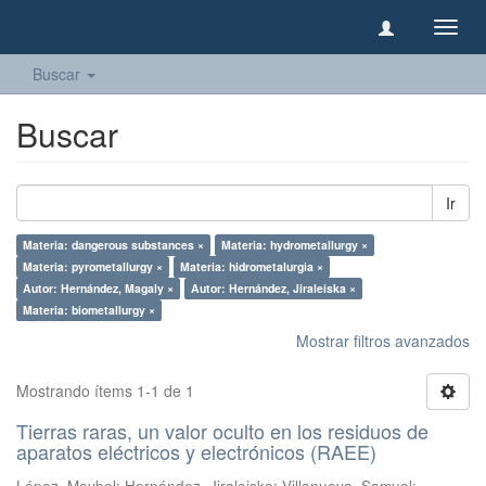
Camb
naveg
Buscar
Buscar
Ir
Materia: dangerous substances ×
Materia: hydrometallurgy ×
Materia: pyrometallurgy ×
Materia: hidrometalurgia ×
Autor: Hernández, Magaly ×
Autor: Hernández, Jiraleiska ×
Materia: biometallurgy ×
Mostrar filtros avanzados
Mostrando ítems 1-1 de 1
Tierras raras, un valor oculto en los residuos de
aparatos eléctricos y electrónicos (RAEE)
López, Maybel
;
Hernández, Jiraleiska
;
Villanueva, Samuel
;