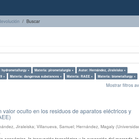
Revolución
Buscar
: hydrometallurgy ×
Materia: pirometalurgia ×
Autor: Hernández, Jiraleiska ×
9 ×
Materia: dangerous substances ×
Materia: RAEE ×
Materia: biometallurgy ×
Mostrar filtros 
n valor oculto en los residuos de aparatos eléctricos y
RAEE)
ández, Jiraleiska
;
Villanueva, Samuel
;
Hernández, Magaly
(
Universida
)