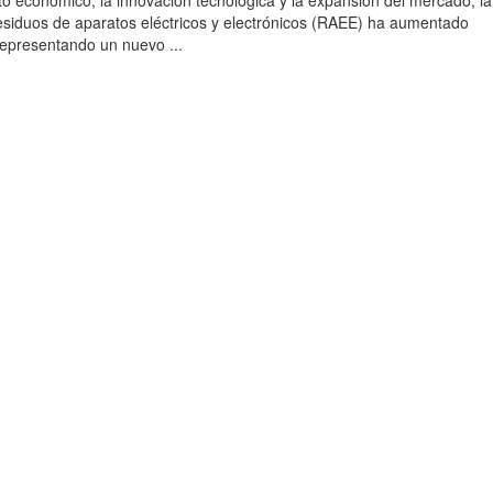
to económico, la innovación tecnológica y la expansión del mercado, la
esiduos de aparatos eléctricos y electrónicos (RAEE) ha aumentado
 representando un nuevo ...