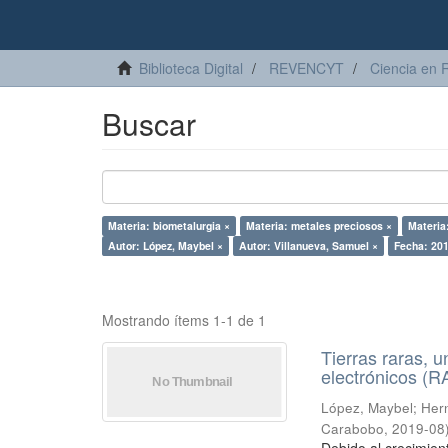
Biblioteca Digital
REVENCYT
Ciencia en 
Buscar
Materia: biometalurgia ×
Materia: metales preciosos ×
Materia
Autor: López, Maybel ×
Autor: Villanueva, Samuel ×
Fecha: 201
Mostrando ítems 1-1 de 1
Tierras raras, u
electrónicos (
López, Maybel
;
Hern
Carabobo
,
2019-08