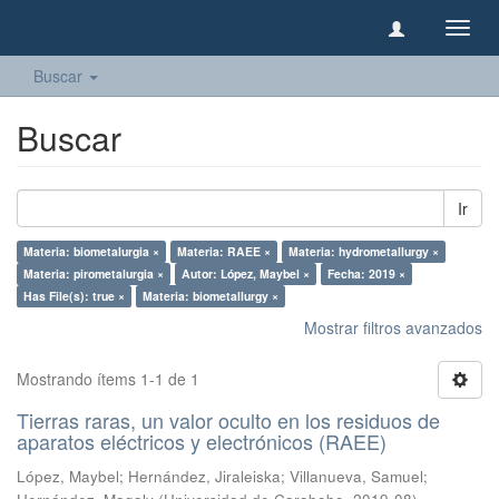
Camb
naveg
Buscar
Buscar
Ir
Materia: biometalurgia ×
Materia: RAEE ×
Materia: hydrometallurgy ×
Materia: pirometalurgia ×
Autor: López, Maybel ×
Fecha: 2019 ×
Has File(s): true ×
Materia: biometallurgy ×
Mostrar filtros avanzados
Mostrando ítems 1-1 de 1
Tierras raras, un valor oculto en los residuos de
aparatos eléctricos y electrónicos (RAEE)
López, Maybel
;
Hernández, Jiraleiska
;
Villanueva, Samuel
;