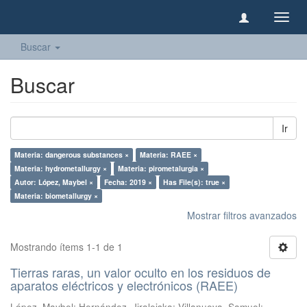
Camb
naveg
Buscar
Buscar
Ir
Materia: dangerous substances ×
Materia: RAEE ×
Materia: hydrometallurgy ×
Materia: pirometalurgia ×
Autor: López, Maybel ×
Fecha: 2019 ×
Has File(s): true ×
Materia: biometallurgy ×
Mostrar filtros avanzados
Mostrando ítems 1-1 de 1
Tierras raras, un valor oculto en los residuos de
aparatos eléctricos y electrónicos (RAEE)
López, Maybel
;
Hernández, Jiraleiska
;
Villanueva, Samuel
;