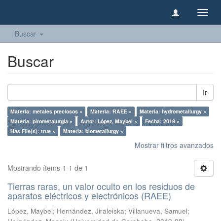
Camb
naveg
Buscar
Buscar
Ir
Materia: metales preciosos ×
Materia: RAEE ×
Materia: hydrometallurgy ×
Materia: pirometalurgia ×
Autor: López, Maybel ×
Fecha: 2019 ×
Has File(s): true ×
Materia: biometallurgy ×
Mostrar filtros avanzados
Mostrando ítems 1-1 de 1
Tierras raras, un valor oculto en los residuos de
aparatos eléctricos y electrónicos (RAEE)
López, Maybel
;
Hernández, Jiraleiska
;
Villanueva, Samuel
;