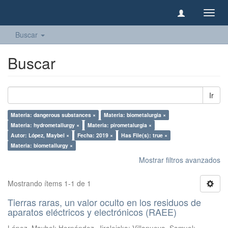
Camb
naveg
Buscar
Buscar
Ir
Materia: dangerous substances ×
Materia: biometalurgia ×
Materia: hydrometallurgy ×
Materia: pirometalurgia ×
Autor: López, Maybel ×
Fecha: 2019 ×
Has File(s): true ×
Materia: biometallurgy ×
Mostrar filtros avanzados
Mostrando ítems 1-1 de 1
Tierras raras, un valor oculto en los residuos de
aparatos eléctricos y electrónicos (RAEE)
López, Maybel
;
Hernández, Jiraleiska
;
Villanueva, Samuel
;