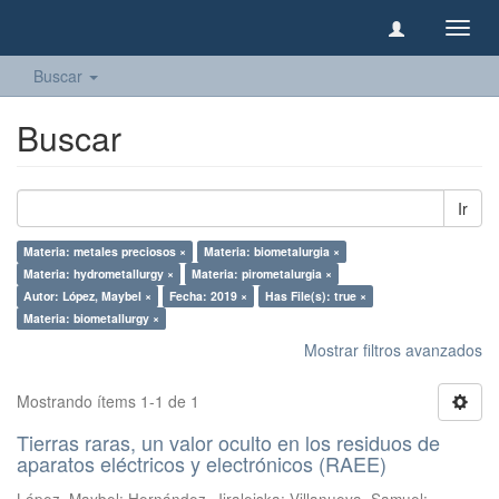
Camb
naveg
Buscar
Buscar
Ir
Materia: metales preciosos ×
Materia: biometalurgia ×
Materia: hydrometallurgy ×
Materia: pirometalurgia ×
Autor: López, Maybel ×
Fecha: 2019 ×
Has File(s): true ×
Materia: biometallurgy ×
Mostrar filtros avanzados
Mostrando ítems 1-1 de 1
Tierras raras, un valor oculto en los residuos de
aparatos eléctricos y electrónicos (RAEE)
López, Maybel
;
Hernández, Jiraleiska
;
Villanueva, Samuel
;