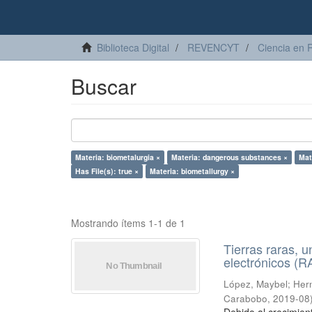
Biblioteca Digital
REVENCYT
Ciencia en 
Buscar
Materia: biometalurgia ×
Materia: dangerous substances ×
Mat
Has File(s): true ×
Materia: biometallurgy ×
Mostrando ítems 1-1 de 1
Tierras raras, u
electrónicos (
López, Maybel
;
Hern
Carabobo
,
2019-08