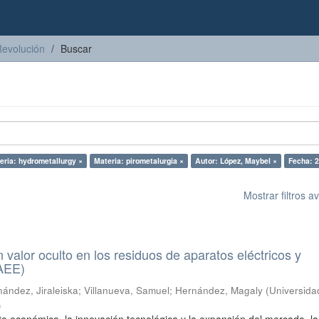
Revolución
Buscar
eria: hydrometallurgy ×
Materia: pirometalurgia ×
Autor: López, Maybel ×
Fecha: 
Mostrar filtros 
n valor oculto en los residuos de aparatos eléctricos y
RAEE)
ández, Jiraleiska
;
Villanueva, Samuel
;
Hernández, Magaly
(
Universida
)