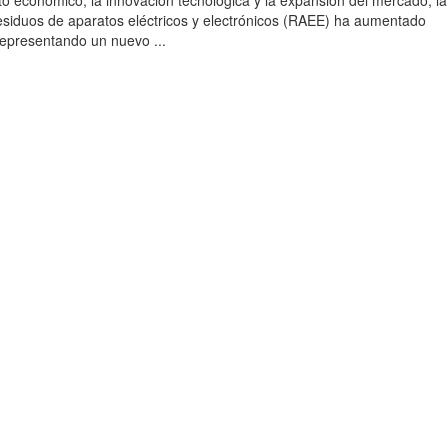
to económico, la innovación tecnológica y la expansión del mercado, la
esiduos de aparatos eléctricos y electrónicos (RAEE) ha aumentado
 representando un nuevo ...