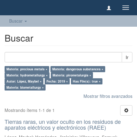
Camb
naveg
Buscar
Buscar
Ir
Materia: precious metals ×
Materia: dangerous substances ×
Materia: hydrometallurgy ×
Materia: pirometalurgia ×
Autor: López, Maybel ×
Fecha: 2019 ×
Has File(s): true ×
Materia: biometallurgy ×
Mostrar filtros avanzados
Mostrando ítems 1-1 de 1
Tierras raras, un valor oculto en los residuos de
aparatos eléctricos y electrónicos (RAEE)
López, Maybel
;
Hernández, Jiraleiska
;
Villanueva, Samuel
;