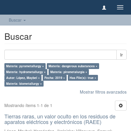
Camb
naveg
Buscar
Buscar
Ir
Materia: pyrometallurgy ×
Materia: dangerous substances ×
Materia: hydrometallurgy ×
Materia: pirometalurgia ×
Autor: López, Maybel ×
Fecha: 2019 ×
Has File(s): true ×
Materia: biometallurgy ×
Mostrar filtros avanzados
Mostrando ítems 1-1 de 1
Tierras raras, un valor oculto en los residuos de
aparatos eléctricos y electrónicos (RAEE)
López, Maybel
;
Hernández, Jiraleiska
;
Villanueva, Samuel
;