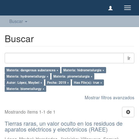
Camb
naveg
Buscar
Buscar
Ir
Materia: dangerous substances ×
Materia: hidrometalurgia ×
Materia: hydrometallurgy ×
Materia: pirometalurgia ×
Autor: López, Maybel ×
Fecha: 2019 ×
Has File(s): true ×
Materia: biometallurgy ×
Mostrar filtros avanzados
Mostrando ítems 1-1 de 1
Tierras raras, un valor oculto en los residuos de
aparatos eléctricos y electrónicos (RAEE)
López, Maybel
;
Hernández, Jiraleiska
;
Villanueva, Samuel
;