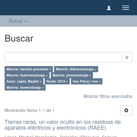
Camb
naveg
Buscar
Buscar
Ir
Materia: metales preciosos ×
Materia: hidrometalurgia ×
Materia: hydrometallurgy ×
Materia: pirometalurgia ×
Autor: López, Maybel ×
Fecha: 2019 ×
Has File(s): true ×
Materia: biometallurgy ×
Mostrar filtros avanzados
Mostrando ítems 1-1 de 1
Tierras raras, un valor oculto en los residuos de
aparatos eléctricos y electrónicos (RAEE)
López, Maybel
;
Hernández, Jiraleiska
;
Villanueva, Samuel
;