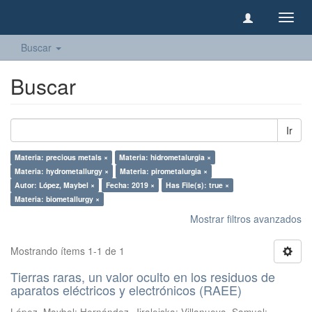
Camb
naveg
Buscar
Buscar
Ir
Materia: precious metals ×
Materia: hidrometalurgia ×
Materia: hydrometallurgy ×
Materia: pirometalurgia ×
Autor: López, Maybel ×
Fecha: 2019 ×
Has File(s): true ×
Materia: biometallurgy ×
Mostrar filtros avanzados
Mostrando ítems 1-1 de 1
Tierras raras, un valor oculto en los residuos de
aparatos eléctricos y electrónicos (RAEE)
López, Maybel
;
Hernández, Jiraleiska
;
Villanueva, Samuel
;