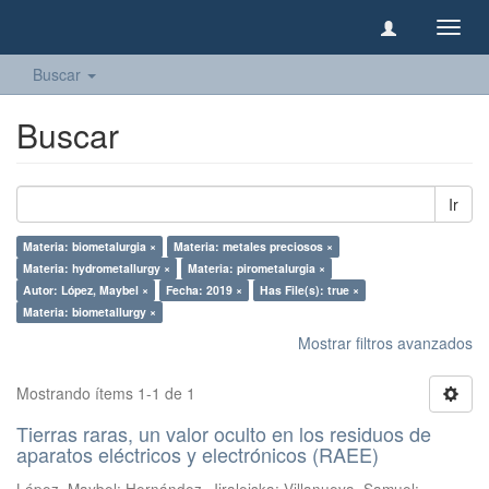
Camb
naveg
Buscar
Buscar
Ir
Materia: biometalurgia ×
Materia: metales preciosos ×
Materia: hydrometallurgy ×
Materia: pirometalurgia ×
Autor: López, Maybel ×
Fecha: 2019 ×
Has File(s): true ×
Materia: biometallurgy ×
Mostrar filtros avanzados
Mostrando ítems 1-1 de 1
Tierras raras, un valor oculto en los residuos de
aparatos eléctricos y electrónicos (RAEE)
López, Maybel
;
Hernández, Jiraleiska
;
Villanueva, Samuel
;