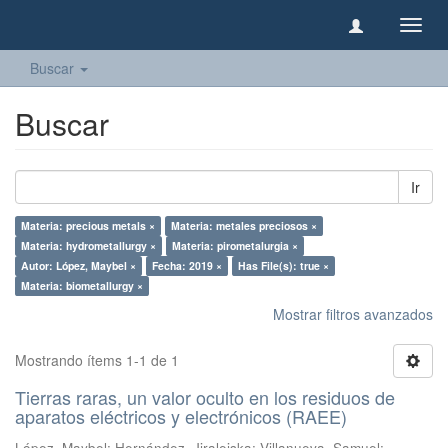
Camb
naveg
Buscar
Buscar
Ir
Materia: precious metals ×
Materia: metales preciosos ×
Materia: hydrometallurgy ×
Materia: pirometalurgia ×
Autor: López, Maybel ×
Fecha: 2019 ×
Has File(s): true ×
Materia: biometallurgy ×
Mostrar filtros avanzados
Mostrando ítems 1-1 de 1
Tierras raras, un valor oculto en los residuos de
aparatos eléctricos y electrónicos (RAEE)
López, Maybel
;
Hernández, Jiraleiska
;
Villanueva, Samuel
;