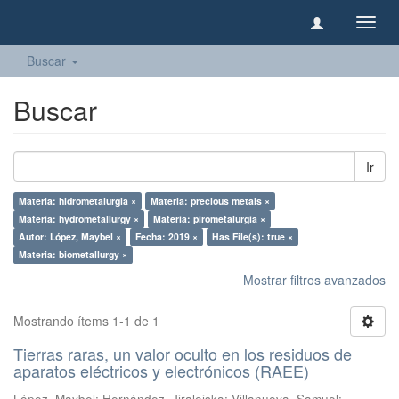
Camb
naveg
Buscar
Buscar
Ir
Materia: hidrometalurgia ×
Materia: precious metals ×
Materia: hydrometallurgy ×
Materia: pirometalurgia ×
Autor: López, Maybel ×
Fecha: 2019 ×
Has File(s): true ×
Materia: biometallurgy ×
Mostrar filtros avanzados
Mostrando ítems 1-1 de 1
Tierras raras, un valor oculto en los residuos de
aparatos eléctricos y electrónicos (RAEE)
López, Maybel
;
Hernández, Jiraleiska
;
Villanueva, Samuel
;