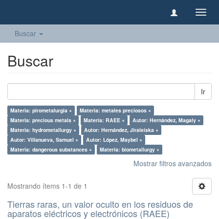
Camb
naveg
Buscar
Buscar
Ir
Materia: pirometalurgia ×
Materia: metales preciosos ×
Materia: precious metals ×
Materia: RAEE ×
Autor: Hernández, Magaly ×
Materia: hydrometallurgy ×
Autor: Hernández, Jiraleiska ×
Autor: Villanueva, Samuel ×
Autor: López, Maybel ×
Materia: dangerous substances ×
Materia: biometallurgy ×
Mostrar filtros avanzados
Mostrando ítems 1-1 de 1
Tierras raras, un valor oculto en los residuos de
aparatos eléctricos y electrónicos (RAEE)