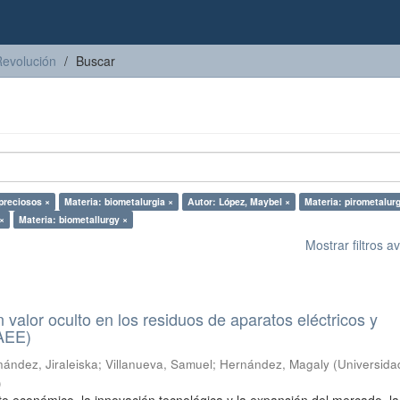
Revolución
Buscar
preciosos ×
Materia: biometalurgia ×
Autor: López, Maybel ×
Materia: pirometalurg
×
Materia: biometallurgy ×
Mostrar filtros 
n valor oculto en los residuos de aparatos eléctricos y
RAEE)
ández, Jiraleiska
;
Villanueva, Samuel
;
Hernández, Magaly
(
Universida
)