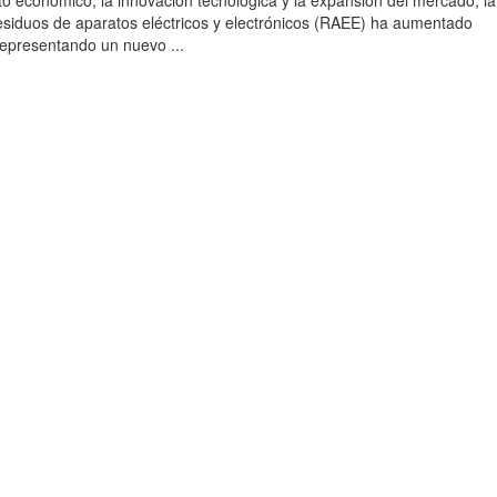
to económico, la innovación tecnológica y la expansión del mercado, la
esiduos de aparatos eléctricos y electrónicos (RAEE) ha aumentado
 representando un nuevo ...