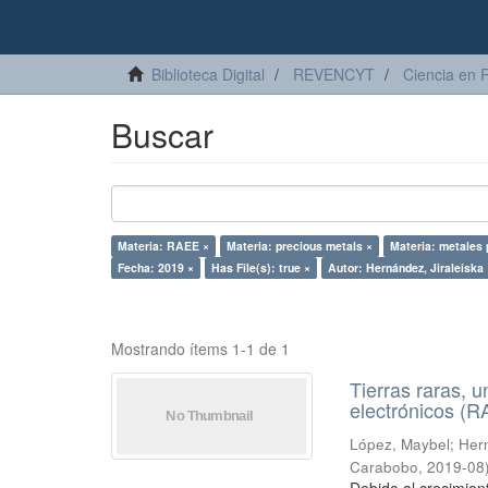
Biblioteca Digital
REVENCYT
Ciencia en 
Buscar
Materia: RAEE ×
Materia: precious metals ×
Materia: metales 
Fecha: 2019 ×
Has File(s): true ×
Autor: Hernández, Jiraleiska 
Mostrando ítems 1-1 de 1
Tierras raras, u
electrónicos (
López, Maybel
;
Hern
Carabobo
,
2019-08