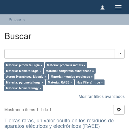
Camb
naveg
Buscar
Buscar
Ir
Materia: pirometalurgia ×
Materia: precious metals ×
Materia: biometalurgia ×
Materia: dangerous substances ×
Autor: Hernández, Magaly ×
Materia: metales preciosos ×
Materia: pyrometallurgy ×
Materia: RAEE ×
Has File(s): true ×
Materia: biometallurgy ×
Mostrar filtros avanzados
Mostrando ítems 1-1 de 1
Tierras raras, un valor oculto en los residuos de
aparatos eléctricos y electrónicos (RAEE)