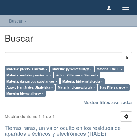
Camb
naveg
Buscar
Buscar
Ir
Materia: precious metals ×
Materia: pyrometallurgy ×
Materia: RAEE ×
Materia: metales preciosos ×
Autor: Villanueva, Samuel ×
Materia: dangerous substances ×
Materia: hidrometalurgia ×
Autor: Hernández, Jiraleiska ×
Materia: biometalurgia ×
Has File(s): true ×
Materia: biometallurgy ×
Mostrar filtros avanzados
Mostrando ítems 1-1 de 1
Tierras raras, un valor oculto en los residuos de
aparatos eléctricos y electrónicos (RAEE)