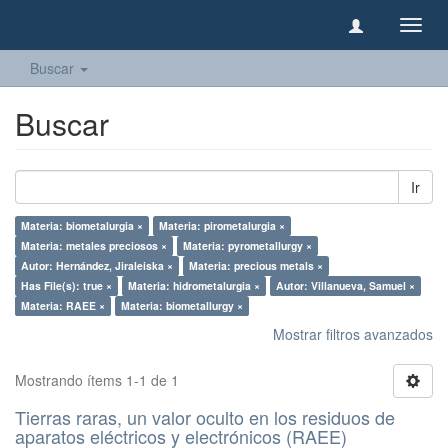
Camb
naveg
Buscar
Buscar
Ir
Materia: biometalurgia ×
Materia: pirometalurgia ×
Materia: metales preciosos ×
Materia: pyrometallurgy ×
Autor: Hernández, Jiraleiska ×
Materia: precious metals ×
Has File(s): true ×
Materia: hidrometalurgia ×
Autor: Villanueva, Samuel ×
Materia: RAEE ×
Materia: biometallurgy ×
Mostrar filtros avanzados
Mostrando ítems 1-1 de 1
Tierras raras, un valor oculto en los residuos de
aparatos eléctricos y electrónicos (RAEE)