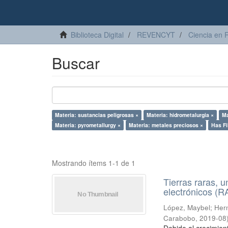
Biblioteca Digital
REVENCYT
Ciencia en 
Buscar
Materia: sustancias peligrosas ×
Materia: hidrometalurgia ×
Ma
Materia: pyrometallurgy ×
Materia: metales preciosos ×
Has Fi
Mostrando ítems 1-1 de 1
Tierras raras, u
electrónicos (
López, Maybel
;
Hern
Carabobo
,
2019-08