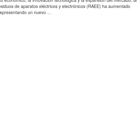
to económico, la innovación tecnológica y la expansión del mercado, la
esiduos de aparatos eléctricos y electrónicos (RAEE) ha aumentado
 representando un nuevo ...