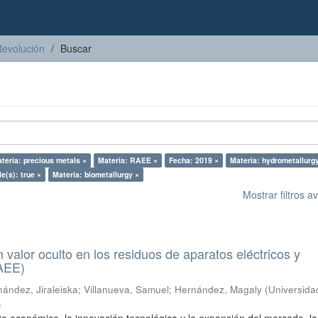
Revolución
Buscar
teria: precious metals ×
Materia: RAEE ×
Fecha: 2019 ×
Materia: hydrometallurg
le(s): true ×
Materia: biometallurgy ×
Mostrar filtros 
n valor oculto en los residuos de aparatos eléctricos y
RAEE)
ández, Jiraleiska
;
Villanueva, Samuel
;
Hernández, Magaly
(
Universida
)