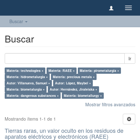
Camb
naveg
Buscar
Buscar
Ir
Materia: technologies ×
Materia: RAEE ×
Materia: pirometalurgia ×
Materia: hidrometalurgia ×
Materia: precious metals ×
Autor: Villanueva, Samuel ×
Autor: López, Maybel ×
Materia: biometalurgia ×
Autor: Hernández, Jiraleiska ×
Materia: dangerous substances ×
Materia: biometallurgy ×
Mostrar filtros avanzados
Mostrando ítems 1-1 de 1
Tierras raras, un valor oculto en los residuos de
aparatos eléctricos y electrónicos (RAEE)