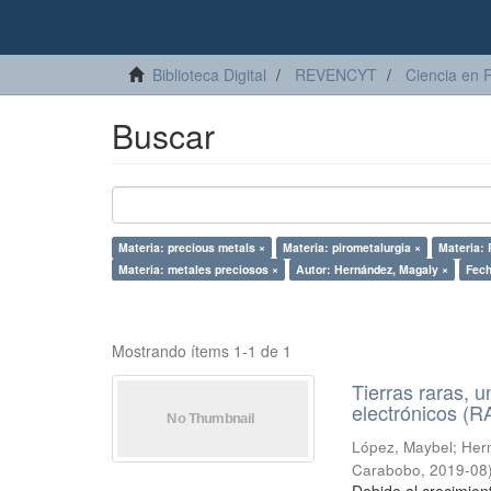
Biblioteca Digital
REVENCYT
Ciencia en 
Buscar
Materia: precious metals ×
Materia: pirometalurgia ×
Materia:
Materia: metales preciosos ×
Autor: Hernández, Magaly ×
Fech
Mostrando ítems 1-1 de 1
Tierras raras, u
electrónicos (
López, Maybel
;
Hern
Carabobo
,
2019-08