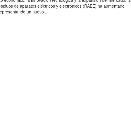
to económico, la innovación tecnológica y la expansión del mercado, la
esiduos de aparatos eléctricos y electrónicos (RAEE) ha aumentado
 representando un nuevo ...