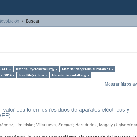
Revolución
Buscar
 RAEE ×
Materia: hydrometallurgy ×
Materia: dangerous substances ×
a: 2019 ×
Has File(s): true ×
Materia: biometallurgy ×
Mostrar filtros 
n valor oculto en los residuos de aparatos eléctricos y
RAEE)
ández, Jiraleiska
;
Villanueva, Samuel
;
Hernández, Magaly
(
Universida
)