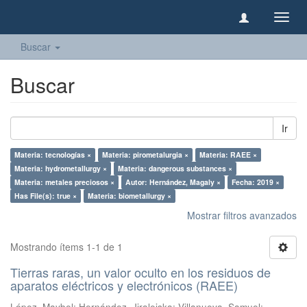
Camb
naveg
Buscar
Buscar
Ir
Materia: tecnologías ×
Materia: pirometalurgia ×
Materia: RAEE ×
Materia: hydrometallurgy ×
Materia: dangerous substances ×
Materia: metales preciosos ×
Autor: Hernández, Magaly ×
Fecha: 2019 ×
Has File(s): true ×
Materia: biometallurgy ×
Mostrar filtros avanzados
Mostrando ítems 1-1 de 1
Tierras raras, un valor oculto en los residuos de
aparatos eléctricos y electrónicos (RAEE)
López, Maybel
;
Hernández, Jiraleiska
;
Villanueva, Samuel
;