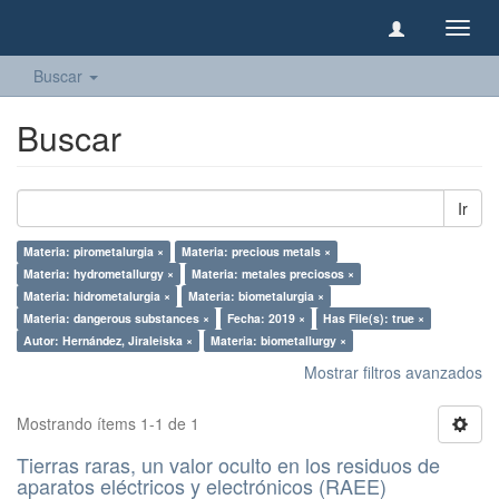
Camb
naveg
Buscar
Buscar
Ir
Materia: pirometalurgia ×
Materia: precious metals ×
Materia: hydrometallurgy ×
Materia: metales preciosos ×
Materia: hidrometalurgia ×
Materia: biometalurgia ×
Materia: dangerous substances ×
Fecha: 2019 ×
Has File(s): true ×
Autor: Hernández, Jiraleiska ×
Materia: biometallurgy ×
Mostrar filtros avanzados
Mostrando ítems 1-1 de 1
Tierras raras, un valor oculto en los residuos de
aparatos eléctricos y electrónicos (RAEE)