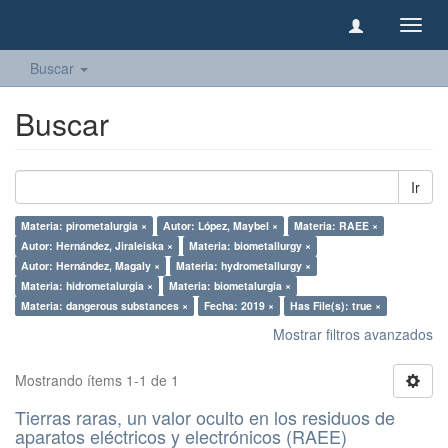
Camb
naveg
Buscar
Buscar
Ir
Materia: pirometalurgia ×
Autor: López, Maybel ×
Materia: RAEE ×
Autor: Hernández, Jiraleiska ×
Materia: biometallurgy ×
Autor: Hernández, Magaly ×
Materia: hydrometallurgy ×
Materia: hidrometalurgia ×
Materia: biometalurgia ×
Materia: dangerous substances ×
Fecha: 2019 ×
Has File(s): true ×
Mostrar filtros avanzados
Mostrando ítems 1-1 de 1
Tierras raras, un valor oculto en los residuos de
aparatos eléctricos y electrónicos (RAEE)