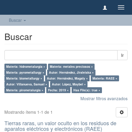
Camb
naveg
Buscar
Buscar
Ir
Materia: hidrometalurgia ×
Materia: metales preciosos ×
Materia: pyrometallurgy ×
Autor: Hernández, Jiraleiska ×
Materia: biometallurgy ×
Autor: Hernández, Magaly ×
Materia: RAEE ×
Autor: Villanueva, Samuel ×
Autor: López, Maybel ×
Materia: pirometalurgia ×
Fecha: 2019 ×
Has File(s): true ×
Mostrar filtros avanzados
Mostrando ítems 1-1 de 1
Tierras raras, un valor oculto en los residuos de
aparatos eléctricos y electrónicos (RAEE)