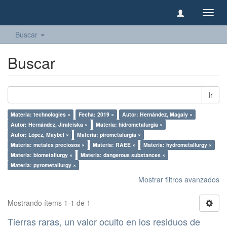
Camb
naveg
Buscar
Buscar
Ir
Materia: technologies ×
Fecha: 2019 ×
Autor: Hernández, Magaly ×
Autor: Hernández, Jiraleiska ×
Materia: hidrometalurgia ×
Autor: López, Maybel ×
Materia: pirometalurgia ×
Materia: metales preciosos ×
Materia: RAEE ×
Materia: hydrometallurgy ×
Materia: biometallurgy ×
Materia: dangerous substances ×
Materia: pyrometallurgy ×
Mostrar filtros avanzados
Mostrando ítems 1-1 de 1
Tierras raras, un valor oculto en los residuos de