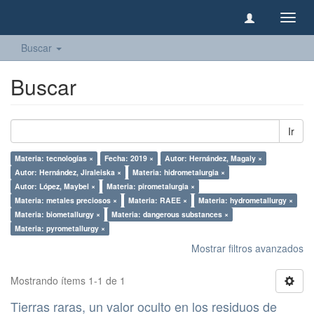
Camb
naveg
Buscar
Buscar
Ir
Materia: tecnologías ×
Fecha: 2019 ×
Autor: Hernández, Magaly ×
Autor: Hernández, Jiraleiska ×
Materia: hidrometalurgia ×
Autor: López, Maybel ×
Materia: pirometalurgia ×
Materia: metales preciosos ×
Materia: RAEE ×
Materia: hydrometallurgy ×
Materia: biometallurgy ×
Materia: dangerous substances ×
Materia: pyrometallurgy ×
Mostrar filtros avanzados
Mostrando ítems 1-1 de 1
Tierras raras, un valor oculto en los residuos de