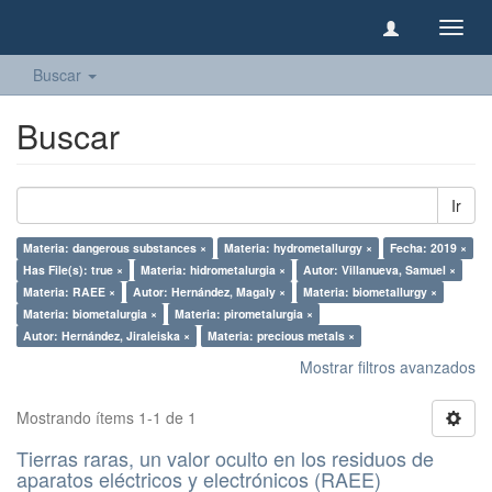
Camb
naveg
Buscar
Buscar
Ir
Materia: dangerous substances ×
Materia: hydrometallurgy ×
Fecha: 2019 ×
Has File(s): true ×
Materia: hidrometalurgia ×
Autor: Villanueva, Samuel ×
Materia: RAEE ×
Autor: Hernández, Magaly ×
Materia: biometallurgy ×
Materia: biometalurgia ×
Materia: pirometalurgia ×
Autor: Hernández, Jiraleiska ×
Materia: precious metals ×
Mostrar filtros avanzados
Mostrando ítems 1-1 de 1
Tierras raras, un valor oculto en los residuos de
aparatos eléctricos y electrónicos (RAEE)