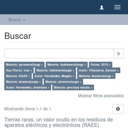
Camb
naveg
Buscar
Buscar
Ir
Materia: pyrometallurgy ×
Materia: hydrometallurgy ×
Fecha: 2019 ×
Has File(s): true ×
Materia: hidrometalurgia ×
Autor: Villanueva, Samuel ×
Materia: RAEE ×
Autor: Hernández, Magaly ×
Materia: biometallurgy ×
Materia: biometalurgia ×
Materia: pirometalurgia ×
Autor: Hernández, Jiraleiska ×
Materia: precious metals ×
Mostrar filtros avanzados
Mostrando ítems 1-1 de 1
Tierras raras, un valor oculto en los residuos de
aparatos eléctricos y electrónicos (RAEE)