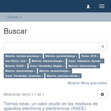
Camb
naveg
Buscar
Buscar
Ir
Materia: metales preciosos ×
Materia: pyrometallurgy ×
Fecha: 2019 ×
Has File(s): true ×
Materia: hidrometalurgia ×
Autor: Villanueva, Samuel ×
Materia: RAEE ×
Autor: Hernández, Magaly ×
Materia: biometallurgy ×
Materia: biometalurgia ×
Materia: pirometalurgia ×
Autor: Hernández, Jiraleiska ×
Materia: precious metals ×
Mostrar filtros avanzados
Mostrando ítems 1-1 de 1
Tierras raras, un valor oculto en los residuos de
aparatos eléctricos y electrónicos (RAEE)