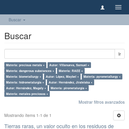
Camb
naveg
Buscar
Buscar
Ir
Materia: precious metals ×
Autor: Villanueva, Samuel ×
Materia: dangerous substances ×
Materia: RAEE ×
Materia: biometallurgy ×
Autor: López, Maybel ×
Materia: pyrometallurgy ×
Materia: hidrometalurgia ×
Autor: Hernández, Jiraleiska ×
Autor: Hernández, Magaly ×
Materia: pirometalurgia ×
Materia: metales preciosos ×
Mostrar filtros avanzados
Mostrando ítems 1-1 de 1
Tierras raras, un valor oculto en los residuos de