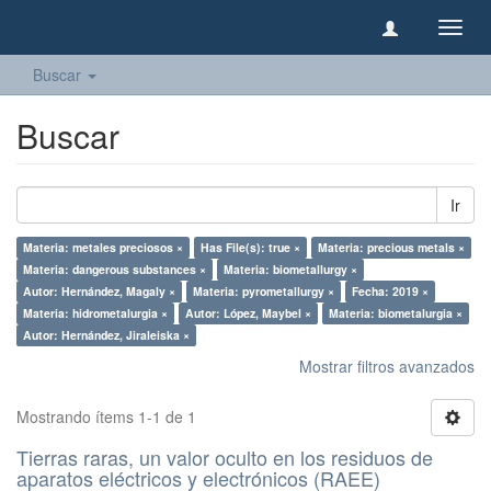
Camb
naveg
Buscar
Buscar
Ir
Materia: metales preciosos ×
Has File(s): true ×
Materia: precious metals ×
Materia: dangerous substances ×
Materia: biometallurgy ×
Autor: Hernández, Magaly ×
Materia: pyrometallurgy ×
Fecha: 2019 ×
Materia: hidrometalurgia ×
Autor: López, Maybel ×
Materia: biometalurgia ×
Autor: Hernández, Jiraleiska ×
Mostrar filtros avanzados
Mostrando ítems 1-1 de 1
Tierras raras, un valor oculto en los residuos de
aparatos eléctricos y electrónicos (RAEE)