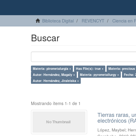
Biblioteca Digital
REVENCYT
Ciencia en 
Buscar
Materia: pirometalurgia ×
Has File(s): true ×
Materia: precious
Autor: Hernández, Magaly ×
Materia: pyrometallurgy ×
Fecha: 
Autor: Hernández, Jiraleiska ×
Mostrando ítems 1-1 de 1
Tierras raras, u
electrónicos (
López, Maybel
;
Hern