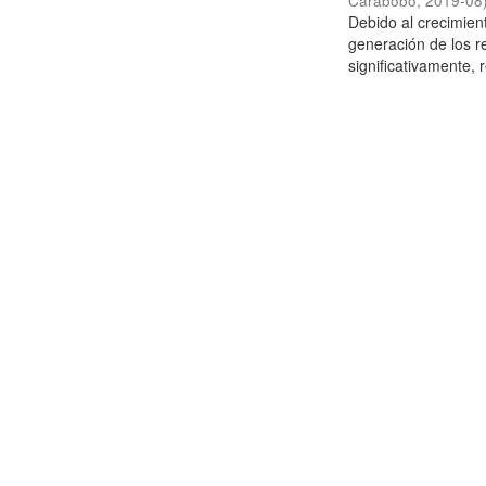
Carabobo
,
2019-08
Debido al crecimien
generación de los r
significativamente,