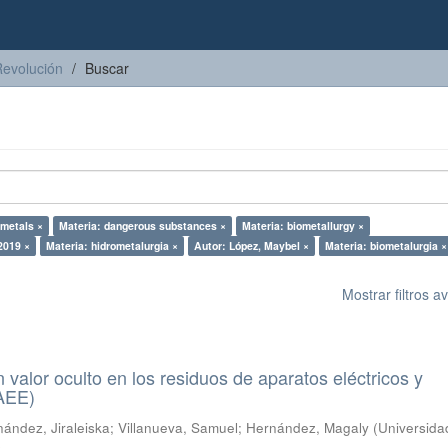
Revolución
Buscar
 metals ×
Materia: dangerous substances ×
Materia: biometallurgy ×
2019 ×
Materia: hidrometalurgia ×
Autor: López, Maybel ×
Materia: biometalurgia ×
Mostrar filtros 
n valor oculto en los residuos de aparatos eléctricos y
RAEE)
ández, Jiraleiska
;
Villanueva, Samuel
;
Hernández, Magaly
(
Universida