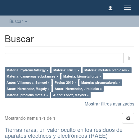
Camb
naveg
Buscar
Buscar
Ir
Materia: hydrometallurgy ×
Materia: RAEE ×
Materia: metales preciosos ×
Materia: dangerous substances ×
Materia: biometallurgy ×
Autor: Villanueva, Samuel ×
Fecha: 2019 ×
Materia: pirometalurgia ×
Autor: Hernández, Magaly ×
Autor: Hernández, Jiraleiska ×
Materia: precious metals ×
Autor: López, Maybel ×
Mostrar filtros avanzados
Mostrando ítems 1-1 de 1
Tierras raras, un valor oculto en los residuos de
aparatos eléctricos y electrónicos (RAEE)